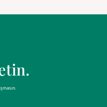
etin.
ışmasın.