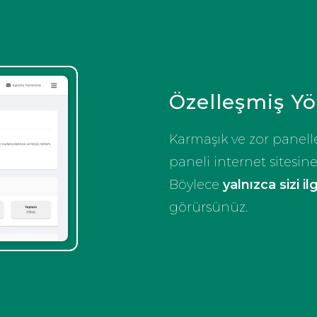
Özelleşmiş Y
Karmaşık ve zor panell
paneli internet sitesin
Böylece
yalnızca sizi il
görürsünüz.